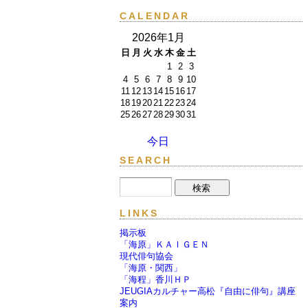
CALENDAR
2026年1月
日
月
火
水
木
金
土
1
2
3
4
5
6
7
8
9
10
11
12
13
14
15
16
17
18
19
20
21
22
23
24
25
26
27
28
29
30
31
今日
SEARCH
LINKS
掲示板
「海原」ＫＡＩＧＥＮ
現代俳句協会
「海原・関西」
「海程」香川ＨＰ
JEUGIAカルチャー高松『自由に俳句』講座
案内