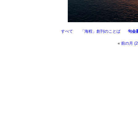
すべて
「海程」創刊のことば
句会
«
前の月 (2