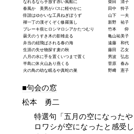
なれるなら手放す赤い風船に
柴田 清子
春風か 美男がバスに軽やかに
田中 怜子
俳諧はゆかいな工具ねぎぼうず
山下 一夫
褌一丁の漢ぞくぞく修羅落し
新野 祐子
ブレーキ痕ヒロシマロシアかたつむり
竹本 仰
曇天のうすき木の影雉走る
亀山祐美子
弁当の紐飛ばされる春の海
遠藤 和代
生涯の失せ物探す麦の秋
藤田 乙女
八月の水に手を置くいつまで置く
男波 弘志
半島に休火山あり燕くる
菅原 春み
火の鳥の幼な眠るや真蛇の巣
野﨑 憲子
句会の窓
松本 勇二
特選句「五月の空になったや
ロワシが空になったと感受