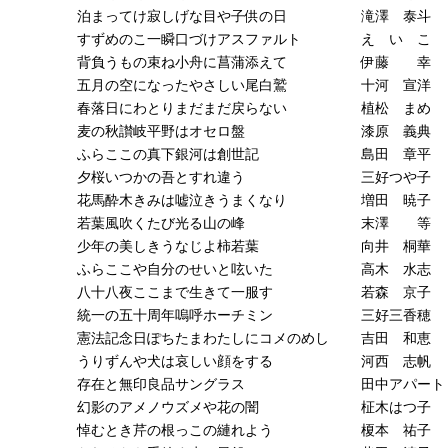
泊まってけ寂しげな目や子供の日
滝澤 泰斗
すずめのこ一瞬口づけアスファルト
え い こ
背負うもの束ね小舟に菖蒲添えて
伊藤 幸
五月の空になったやさしい尾白鷲
十河 宣洋
春落日にわとりまだまだ戻らない
植松 まめ
麦の秋讃岐平野はオセロ盤
漆原 義典
ふらここの真下銀河は創世記
島田 章平
夕桜いつかの吾とすれ違う
三好つや子
花馬酔木きみは嘘泣きうまくなり
増田 暁子
若葉風吹くたび光る山の峰
末澤 等
少年の美しきうなじよ柿若葉
向井 桐華
ふらここや自分のせいと呟いた
高木 水志
八十八夜ここまで生きて一服す
若森 京子
統一の五十周年嗚呼ホーチミン
三好三香穂
憲法記念日ぽちたまわたしにコメのめし
吉田 和恵
うりずんや犬は哀しい顔をする
河西 志帆
存在と無印良品サングラス
田中アパート
幻影のアメノウズメや花の闇
柾木はつ子
悼むとき芹の根っこの縺れよう
榎本 祐子