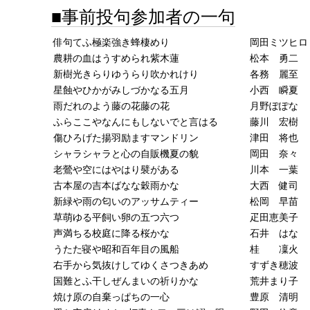
事前投句参加者の一句
俳句てふ極楽強き蜂棲めり
岡田ミツヒロ
農耕の血はうすめられ紫木蓮
松本 勇二
新樹光きらりゆうらり吹かれけり
各務 麗至
星蝕やひかがみしづかなる五月
小西 瞬夏
雨だれのよう藤の花藤の花
月野ぽぽな
ふらここやなんにもしないでと言はる
藤川 宏樹
傷ひろげた揚羽励ますマンドリン
津田 将也
シャラシャラと心の自販機夏の貌
岡田 奈々
老鶯や空にはやはり襞がある
川本 一葉
古本屋の吉本ばなな穀雨かな
大西 健司
新緑や雨の匂いのアッサムティー
松岡 早苗
草萌ゆる平飼い卵の五つ六つ
疋田恵美子
声満ちる校庭に降る桜かな
石井 はな
うたた寝や昭和百年目の風船
桂 凜火
右手から気抜けしてゆくさつきあめ
すずき穂波
国難とふ干しぜんまいの祈りかな
荒井まり子
焼け原の自棄っぱちの一心
豊原 清明