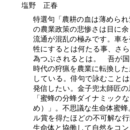
塩野 正春
特選句「農耕の血は薄められ
の農業政策の悲惨さは目に余
流通が混乱の極みです。車を
牲にするとは何たる事、さら
為つぶされるとは。 吾が国
時代の狩猟を農業に転換した
している。俳句で詠むこと
発信したい。金子兜太師匠の
「蜜蜂の分蜂ダイナミックな
め）」。不思議な生命体蜜蜂
ル賞を得たほどの不可解な行
生命体と協働して自然をコン