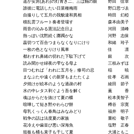
遥か安房(あわ)の灯青き二、三は鰯の眼
野田 信章
誰彼に電話したい日菜種梅雨
野口思づゑ
自撮りして五月の我貌違和異相
時田 幻椏
積乱雲フルート奏者登場す
森本由美子
雨音の沁みる憲法記念日よ
河田 清峰
熱っぽい沈黙続く躑躅かな
河野 志保
蕊切つて百合つまらなくなりにけり
和緒 玲子
一枚の色となりけり風車
佳 凛
都わすれ鼻緒の切れた下駄下げて
銀 次
読み聞かせ緑夜の雫なる母よ
三枝みずほ
目つむれば「われに五月を」修司の忌
稲 暁
まなぶたや遠くの新芽もまたたくよ
佐孝 石画
夕焼けが絵本のような過疎の村
綾田 節子
水の中レタス剥ぐよう吾を解く
薫 香
魂はからだを抜けて夏の蝶
松本美智子
喧嘩して短き黙やわらび餅
樽谷 宗寛
母乳くっくん春鳥はみなみどり
福井 明子
戦争の話は法度夏の家族
重松 敬子
花冷えや歯並び悪い深海魚
塩野 正春
俎板も桶も束子も干して夏
大浦ともこ