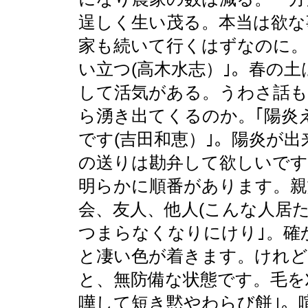
逞しく生い茂る。本当は欲な
家も続いて行くはずなのに。
い立つ(高木水志）｣。春の
して活気がある。うわさ話
ら湧き出てくるのか。｢陽炎
です(吉田和恵）｣。陽炎が
の送りは勘弁して欲しいです
明らかに順番があります。親
会、友人、他人(こんな人居た
つまらなくなりにけり｣。確
と凄い色が着きます。けれ
と、無防備な状態です。毛を
嘩して短き黙やわらび餅｣。