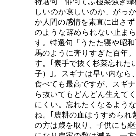
特選句「俳句てふ極楽強き蜂
しいのか哀しいのか、がっ
か人間の感情を素直に出さず
のような辞められない止ま
す。特選句「うたた寝や昭和
馬のように奔りすぎた百年。
す。｢素手で抜く杉菜忘れた
子）｣。スギナは早い内なら
食べても最高ですが、スギナ
ら抜いてもどんどん生えてく
にくい。忘れたくなるよう
ね。｢農耕の血はうすめられ
の方は歳を取り、子供にも継
になり農家の数は減る。一方