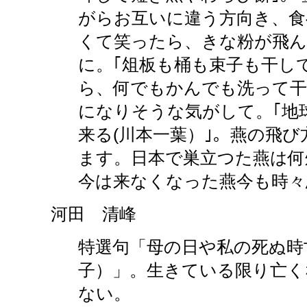
がらお互いに違う方向き、食
くて笑ったら、きな粉が飛
に。｢俎板も桶も束子も干し
ら、何でもかんでも洗って干
になりそうな気がして。｢地
来る(川本一葉）｣。燕の飛
ます。日本で巣立つた燕は何
今は来なくなった燕今も時々
河田 清峰
特選句「母の日や私の死ぬ時
子）」。生きている限り亡く
ない。