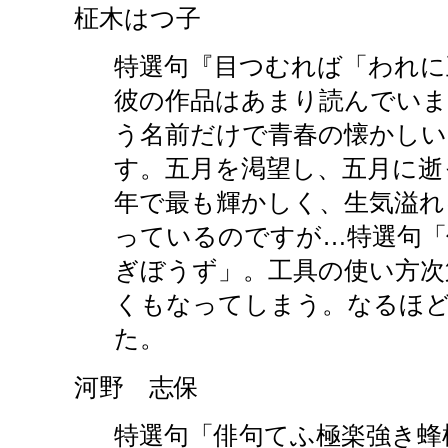
柾木はつ子
特選句『目つむれば「われに
彼の作品はあまり読んでいま
う名前だけで青春の懐かしい
す。五月を渇望し、五月に逝
年で最も輝かしく、生気溢れ
っているのですが…特選句「
ぎぼうず」。工具の使い方次
くもなってしまう。なるほ
た。
河野 志保
特選句「俳句てふ極楽強き蜂