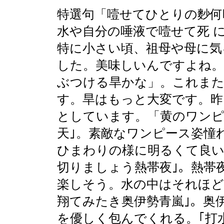
特選句「噎せてひとりの麨何
水や自分の唾液で噎せて死 
特に小さい頃、祖母や母に気
した。美味しいんですよね。
ぶつける旱かな」。これまた
す。旱はもっと大変です。昨
としています。「黄のワン
天｣。素敵なワンピース姿憧
ひまわりの様に明るくて良い
切りましょう熱帯夜｣。熱帯
楽しそう。水の中はそれほど
翔てみたき奥伊勢青嵐｣。奥
を優しく包んでくれる。｢打