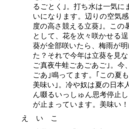
るごとく｣。打ち水は一気に
いになります。辺りの空気感
度の高さ競える立葵｣。この
として、花を次々咲かせる逞
葵が全部咲いたら、梅雨が明
た？それで今年は立葵を見な
ご真夜牛蛙ごあごあご｣。今
ごあ｣鳴ってます。｢この夏
美味い｣。冷や奴は夏の日本
ん啜るいっしゅん思考停止し
が止まっています。美味い！
え い こ