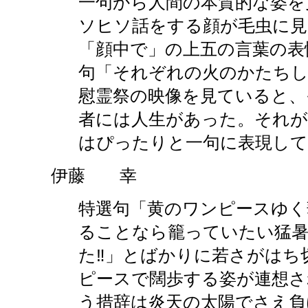
一句から人間の本質的な姿を
ソヒソ話をする顔が毛虫に見
「顔中で」の上五の言葉の表
句「それぞれの火のかたちし
慰霊祭の映像を見ていると、
者には人生があった。それが
はぴったりと一句に表現して
伊藤 幸
特選句「黄のワンピースゆく
ることなら籠っていたい猛暑
た‼」とばかりに若さがはち
ピースで闊歩する姿が連想さ
う措辞は炎天の太陽でさえ負