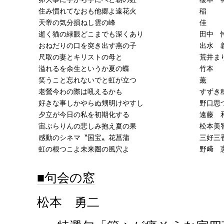
住み慣れてなおも他郷よ遠花火
稲 
天帝の気分損ねし雲の峰
佳 
逝く猫の緑眼どこまでも深くあり
田中 
おねだりの口を突き出す燕の子
出水 
尺取の妻とキリストの母と
荒井ま
溢れるを余生というか夏の蝶
竹本
笑うこと忘れないでと虹が立つ
薫 
老鶯今わの際は吼えるかも
すずき
好きな事しかやらぬ甥明けやすし
野口思
夕立が今日の私を初期化する
遠藤 
宙ぶらりんの悲しみ抱え夏の果
松本美
感動のシネマ〝国宝〟花菖蒲
三好三
虹の根つこよ未来圏の風穴よ
野﨑 
句会の窓
松本 勇二