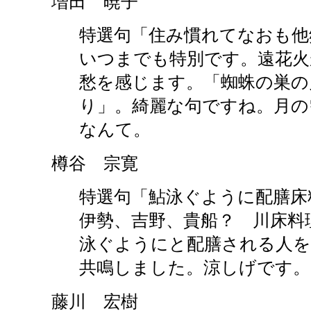
増田 暁子
特選句「住み慣れてなおも他
いつまでも特別です。遠花火
愁を感じます。「蜘蛛の巣の
り」。綺麗な句ですね。月の
なんて。
樽谷 宗寛
特選句「鮎泳ぐように配膳床
伊勢、吉野、貴船？ 川床料
泳ぐようにと配膳される人を
共鳴しました。涼しげです。
藤川 宏樹