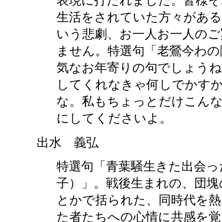
表現に打たれました。皆様そ
生活をされていた方々がある
いう悲劇、お一人お一人のご
ません。特選句「老鶯今わの
気なお年寄りの句でしょうね
してくれなきゃ何しでかす
な。私もちょっとだけこんな
にしてくださいよ。
出水 義弘
特選句「青葉騒生きた出会っ
子）」。戦後生まれの、団塊
とかで括られた、同時代を熱
た者たちへの心情に共感を覚