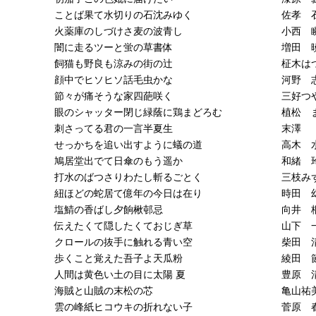
ことば果て水切りの石沈みゆく
佐孝 
火薬庫のしづけさ麦の波青し
小西 
闇に走るツーと蛍の草書体
増田 
飼猫も野良も涼みの街の辻
柾木は
顔中でヒソヒソ話毛虫かな
河野 
節々が痛そうな家四葩咲く
三好つ
眼のシャッター閉じ緑蔭に鶏まどろむ
植松 
刺さってる君の一言半夏生
末澤
せっかちを追い出すように蟻の道
高木 
鳩居堂出でて日傘のもう遥か
和緒 
打水のばつさりわたし斬るごとく
三枝み
紐ほどの蛇居て億年の今日は在り
時田 
塩鯖の香ばし夕餉楸邨忌
向井 
伝えたくて隠したくておじぎ草
山下 
クロールの抜手に触れる青い空
柴田 
歩くこと覚えた吾子よ天瓜粉
綾田 
人間は黄色い土の目に太陽 夏
豊原 
海賊と山賊の末松の芯
亀山祐
雲の峰紙ヒコウキの折れない子
菅原 