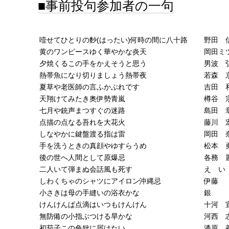
事前投句参加者の一句
噎せてひとりの麨(はったい)何時の間に八十路
野田 
黄のワンピースゆく華やかな炎天
岡田ミ
夕焼くるこの手をかえそうと思う
男波 
熱帯魚になり切りましょう熱帯夜
若森 
夏草や老医師の言ふかぶれです
吉田 
天翔けてみたき奥伊勢青嵐
樽谷 
七月や銃声まつすぐの迷路
島田 
点描の点なる吾れを大花火
藤川 
しなやかに鍵盤渡る指は雷
岡田 
手を洗うときの真顔やゆすらうめ
松本 
後の世へ人間として原爆忌
各務 
二人いて弾まぬ会話風も死す
え い
しわくちゃのシャツにアイロン沖縄忌
伊藤
小さきは母の手縫いの浴衣かな
銀 
けんけんぱ点滴はいつもけんけん
十河 
無防備の小指ぶつける旱かな
河西 
初茄子この色妣に届けたい
漆原 