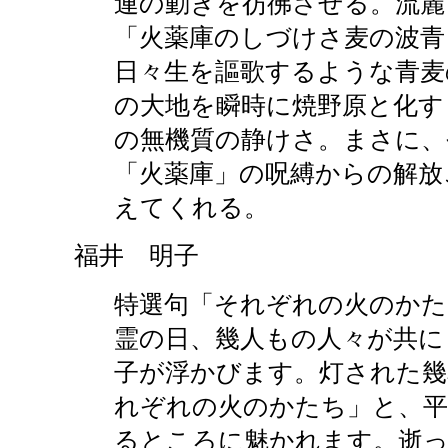
連の動きを彷彿させる。流麗
「火薬庫のしづけさ麦の波青
日々生を謳歌するような青麦
の大地を瞬時に焼野原と化す
の無機質の静けさ。まさに、
「火薬庫」の呪縛からの解放
えてくれる。
福井 明子
特選句「それぞれの火のかた
霊の日、幾人もの人々が共に
子が浮かびます。灯された幾
れぞれの火のかたち」と、
るところに魅かれます。逝っ