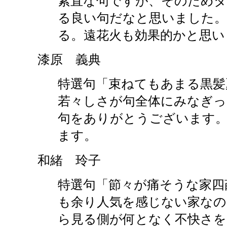
素直な句ですが、そのため
る良い句だなと思いました
る。遠花火も効果的かと思い
漆原 義典
特選句「束ねてもあまる黒髪
若々しさが句全体にみなぎっ
句をありがとうございます
ます。
和緒 玲子
特選句「節々が痛そうな家四
も余り人気を感じない家な
ら見る側が何となく不快さを