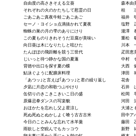
自由度の高さきそえる立葵
森本由
それぞれの火のかたちして慰霊の日
桂 
ごあごあご真夜牛蛙ごあごあご
福井 
セーノ・ヨイショ点滴抜かれて夏夜
塩野 
蜘蛛の巣の月の雫のありにけり
瀧澤 
この夏ものりきれそうだ豆腐が美味い
重松 
向日葵は木になりたしと呟ひた
川本 
たんぽぽの飛距離を競う三世代
疋田恵
じいっと待つ静かな国の夏蓬
中村 
背徳や出口を探す夏の蝶
大西 
鮎泳ぐように配膳床料理
津田 
「あつッ｣と言えば｢あつッ｣と君の繰り返し
花舎
夕凪に片恋の和歌つぶやけり
石井 
缶切りのきこきこきいこ日の盛
松岡 
原爆忌拳ダンスの写楽貌
河田 
おほかたを忘れし父よ星涼し
大浦と
死ぬ死ぬとぬかしよく喰う古古古米
田中ア
今日のことみんな忘れて水羊羹
藤田 
雨欲しと空睨んでもカッコウ
新野 
卵大事に手から手にへと朝の虹
榎本 