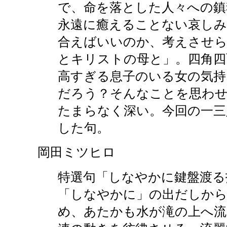
で、命を落とした人々への鎮
永遠に癒えることない哀しみ
合えばいいのか、考えさせら
とキリストの母と」。四角四
高すぎる息子のいる女の気持
だろう？そんなことを思わせ
たまらなく深い。今回の一三
した句。
岡田ミツヒロ
特選句「しなやかに鍵盤渡る
「しなやかに」の出だしから
め、あたかも水が滝の上へ流